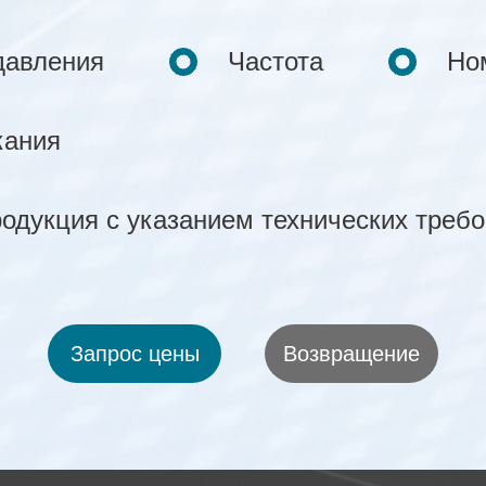
давления
Частота
Но
кания
одукция с указанием технических треб
Запрос цены
Возвращение