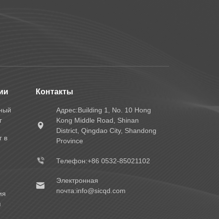
ии
Контакты
ный
Адрес:Building 1, No. 10 Hong
г
Kong Middle Road, Shinan
District, Qingdao City, Shandong
г в
Province
Телефон:+86 0532-85021102
Электронная
почта:info@sicqd.com
ия
я