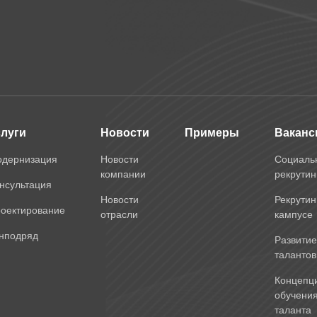
слуги
Новости
Примеры
Ваканс
дернизация
Новости
Социаль
компании
рекрутин
нсультация
Новости
Рекрутин
оектирование
отрасли
кампусе
нподряд
Развитие
талантов
Концепц
обучени
таланта