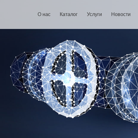
О нас
Каталог
Услуги
Новости
О компании
Электрооборудование
Новости компани
Культура компании
Нефтегазовое оборудование
Новости отрасли
История компании
Кастомизация продукции
Структура компании
Прочее оборудование
Партнеры