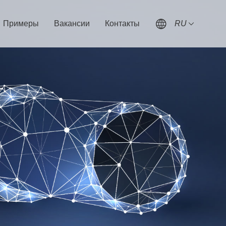
Примеры
Вакансии
Контакты
RU
и
Социальный рекрутинг
Контактная информация
Рекрутинг в кампусе
Сообщение онлайн
Развитие талантов
Концепция обучения таланта
Вербовка партнеров